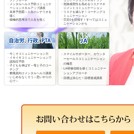
ンアプローチ
ュニケーションスキルアップ
・メンタルヘルス予防コミュニケ
・危険感受性を高めるリスクマネ
ーションスキルアップ講座
ジメントコミュニケーション
・未来予想図～人生のシナリオを
・リスクを減らす！コーチングコ
描く
ミュニケーション
・積極的思考法で人生を拓く
・労災0を目指す！すべてはコミュ
ニケーションから
・今こそコミュニケーション力
・スマイルサポーター、カウンタ
・イキイキコミュニケーションで
ーセールスコミュニケーション
認知症予防
の極意
・子どもを伸ばす～母と子のコー
・LA研修信頼を築くコミュニケー
チング
・教職員向けメンタルヘルス講座
ションアプローチ
・いじめをなくそう～思いやりの
・目標は決心だ！目標達成講座
心で～